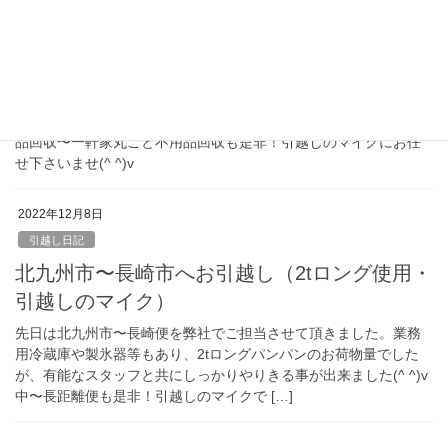
2022年12月8日
引越し日記
不用品回収（一軒家丸ごと回収）も承ってお
ります！（引越しのマイク・不用品回収）
分別・仕分けも全てこちらでご対応させて頂きます！少量の不用
品回収〜一軒家丸ごと不用品回収も是非！引越しのマイクにお任
せ下さいませ(^ ^)v
2022年12月8日
引越し日記
北九州市〜長崎市へお引越し（2tロング使用・
引越しのマイク）
先日は北九州市〜長崎便を弊社でご担当させて頂きました。業務
用冷蔵庫や製氷器等もあり、2tロングパンパンのお荷物量でした
が、有能なスタッフと共にしっかりやりきる事が出来ました(^ ^)v
中〜長距離便も是非！引越しのマイクで […]